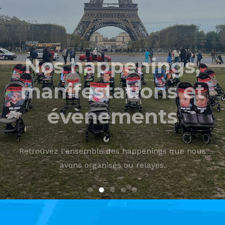
manifestations et
évènements
Retrouvez l'ensemble des happenings que nous
avons organisés ou relayés.
VOIR LES HAPPENINGS, MANIFESTATIONS ET
ÉVÈNEMENTS