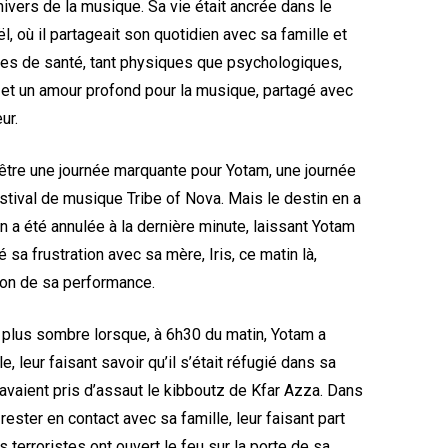
nivers de la musique. Sa vie était ancrée dans le
l, où il partageait son quotidien avec sa famille et
es de santé, tant physiques que psychologiques,
 et un amour profond pour la musique, partagé avec
ur.
être une journée marquante pour Yotam, une journée
stival de musique Tribe of Nova. Mais le destin en a
n a été annulée à la dernière minute, laissant Yotam
 sa frustration avec sa mère, Iris, ce matin là,
ion de sa performance.
e plus sombre lorsque, à 6h30 du matin, Yotam a
 leur faisant savoir qu’il s’était réfugié dans sa
 avaient pris d’assaut le kibboutz de Kfar Azza. Dans
rester en contact avec sa famille, leur faisant part
es terroristes ont ouvert le feu sur la porte de sa