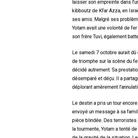
laisser son empreinte dans l’u
kibboutz de Kfar Azza, en Israë
ses amis. Malgré ses problèm
Yotam avait une volonté de fer
son frère Tuvi, également batte
Le samedi 7 octobre aurait dû 
de triomphe sur la scène du fe
décidé autrement. Sa prestatio
désemparé et déçu. Il a partagé
déplorant amèrement l’annulat
Le destin a pris un tour encor
envoyé un message à sa famille,
pièce blindée. Des terroristes
la tourmente, Yotam a tenté de 
de la gravité de la situation. L