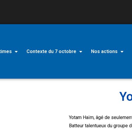
times
Contexte du 7 octobre
Nos actions
Y
Yotam Haïm, âgé de seulement 
Batteur talentueux du groupe de