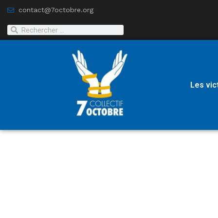
contact@7octobre.org
Les vic