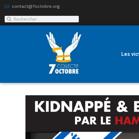
contact@7octobre.org
Les vic