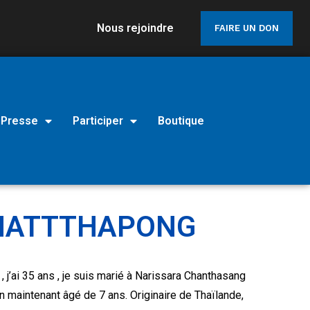
Nous rejoindre
FAIRE UN DON
Presse
Participer
Boutique
 NATTTHAPONG
 j’ai 35 ans , je suis marié à Narissara Chanthasang
on maintenant âgé de 7 ans. Originaire de Thaïlande,