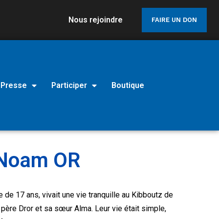
Nous rejoindre
FAIRE UN DON
Presse
Participer
Boutique
Noam OR
 de 17 ans, vivait une vie tranquille au Kibboutz de
 père Dror et sa sœur Alma. Leur vie était simple,