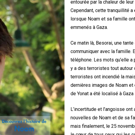
entourée par la chaleur de leur
Cependant, cette tranquillité a
lorsque Noam et sa famille on
emmenés à Gaza.
Ce matin là, Besorai, une tante 
communiquer avec la famille. E
téléphone. Les mots qu’elle a p
y a des terroristes tout autour
terroristes ont incendié la mais
dernières images de Noam et de
de Yonat a été localisé à Gaza
L’incertitude et l’angoisse ont
nouvelles de Noam et de sa fami
mais finalement, le 25 novem
le cœur de tous ceux qui les c