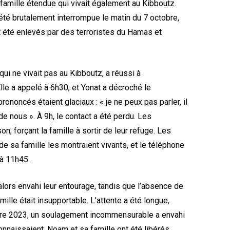
 famille étendue qui vivait également au Kibboutz.
 été brutalement interrompue le matin du 7 octobre,
t été enlevés par des terroristes du Hamas et
qui ne vivait pas au Kibboutz, a réussi à
lle a appelé à 6h30, et Yonat a décroché le
rononcés étaient glaciaux : « je ne peux pas parler, il
 de nous ». À 9h, le contact a été perdu. Les
on, forçant la famille à sortir de leur refuge. Les
 sa famille les montraient vivants, et le téléphone
 à 11h45.
 alors envahi leur entourage, tandis que l’absence de
lle était insupportable. L’attente a été longue,
bre 2023, un soulagement incommensurable a envahi
onnaissaient. Noam et sa famille ont été libérés,