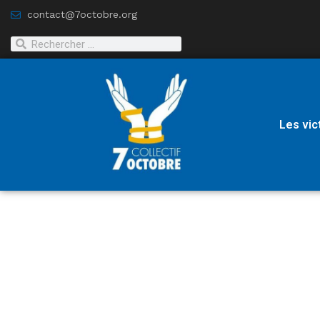
contact@7octobre.org
Les vic