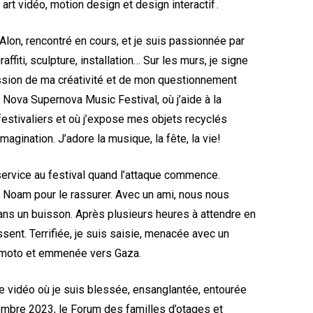
art vidéo, motion design et design interactif .
lon, rencontré en cours, et je suis passionnée par
affiti, sculpture, installation… Sur les murs, je signe
sion de ma créativité et de mon questionnement
 Nova Supernova Music Festival, où j’aide à la
 festivaliers et où j’expose mes objets recyclés
imagination. J’adore la musique, la fête, la vie!
service au festival quand l’attaque commence.
 Noam pour le rassurer. Avec un ami, nous nous
ans un buisson. Après plusieurs heures à attendre en
ssent. Terrifiée, je suis saisie, menacée avec un
e moto et emmenée vers Gaza.
 vidéo où je suis blessée, ensanglantée, entourée
mbre 2023, le Forum des familles d’otages et