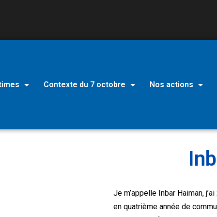
times
Contexte du 7 octobre
Nos actions
In
Je m’appelle Inbar Haiman, j’ai
en quatrième année de communi