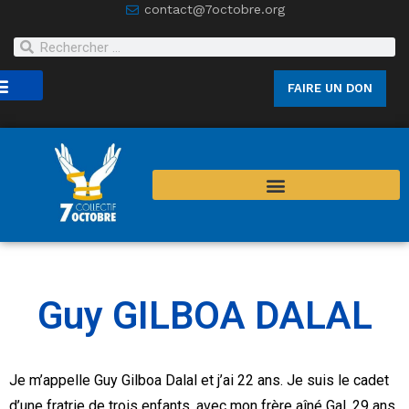
contact@7octobre.org
FAIRE UN DON
joindre
Guy GILBOA DALAL
Je m’appelle Guy Gilboa Dalal et j’ai 22 ans. Je suis le cadet
d’une fratrie de trois enfants, avec mon frère aîné Gal, 29 ans,