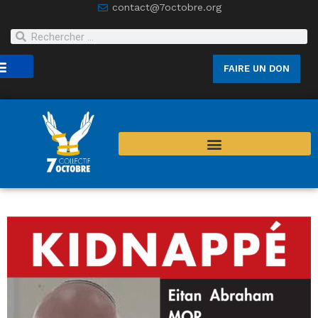
contact@7octobre.org
FAIRE UN DON
joindre