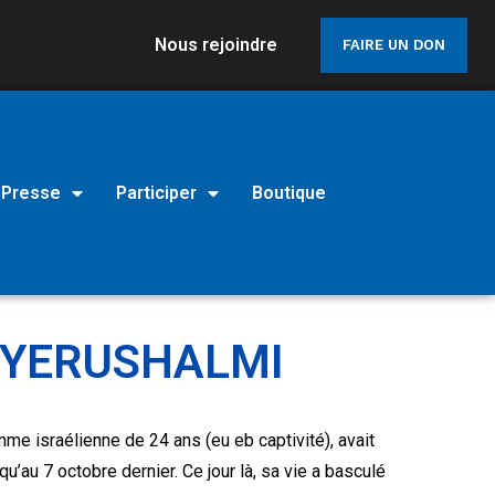
Nous rejoindre
FAIRE UN DON
Presse
Participer
Boutique
 YERUSHALMI
me israélienne de 24 ans (eu eb captivité), avait
qu’au 7 octobre dernier. Ce jour là, sa vie a basculé