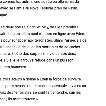
rée comme les autres, une soirée où elle aurait dû
 avec ses amis au Nova Festival, près de Re’im.
aqué.
es deux sœurs, Shani et May, dès les premiers
uatre heures, elles sont restées en ligne avec Eden,
s pour échapper aux terroristes. Shani, l’aînée, a aidé
ui a conseillé de jouer les mortes et de se cacher.
oiture, à côté des corps sans vie de ses deux
e. Puis, elle a trouvé refuge dans un buisson
de ses branches.
es trois sœurs a donné à Eden la force de survivre,
ès quatre heures de tension insoutenable, il y a eu un
ix des terroristes se sont fait entendre, suivies
ani, ils m’ont trouvée ».