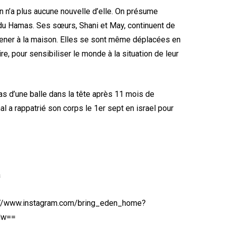
en n’a plus aucune nouvelle d’elle. On présume
du Hamas. Ses sœurs, Shani et May, continuent de
amener à la maison. Elles se sont même déplacées en
re, pour sensibiliser le monde à la situation de leur
s d’une balle dans la tête après 11 mois de
al a rappatrié son corps le 1er sept en israel pour
a
s://www.instagram.com/bring_eden_home?
Mw==