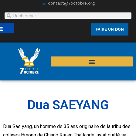
contact@7octobre.org
FAIRE UN DON
joindre
Dua SAEYANG
Dua Sae yang, un homme de 35 ans originaire de la tribu des
collines Hmong de Chiang Rai en Thaïlande, avait quitté sa