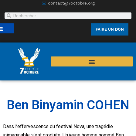
contact@7octobre.org
FAIRE UN DON
joindre
Ben Binyamin COHEN
Dans l’effervescence du festival Nova, une tragédie
inimaginable s’est produite. Un jeune homme nommé Ben